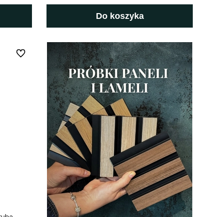
Do koszyka
Do ulubionych
tuba