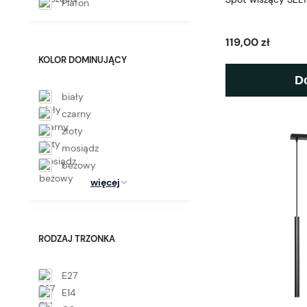
Plafon
119,00 zł
KOLOR DOMINUJĄCY
D
biały
czarny
złoty
mosiądz
beżowy
więcej
RODZAJ TRZONKA
E27
E14