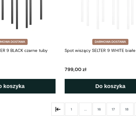
RMOWA DOSTAWA
DARMOWA DOSTAWA
TER 9 BLACK czarne tuby
Spot wiszący SELTER 9 WHITE białe
799,00 zł
o koszyka
Do koszyka
1
...
16
17
18