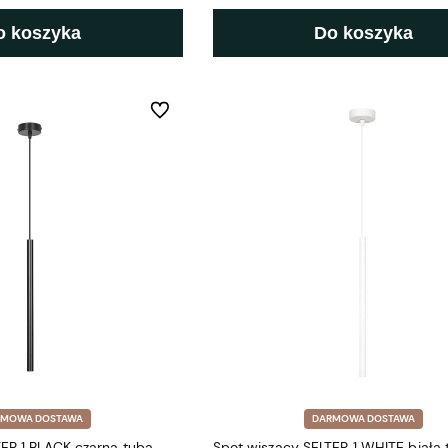
o koszyka
Do koszyka
Do ulubionych
RMOWA DOSTAWA
DARMOWA DOSTAWA
ER 1 BLACK czarna tuba
Spot wiszący SELTER 1 WHITE biała 