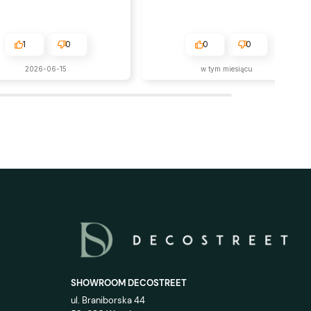
1
0
0
0
2026-06-15
w tym miesiącu
SHOWROOM DECOSTREET
ul. Braniborska 44