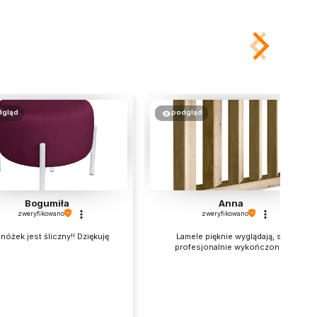
dgląd
podgląd
Bogumiła
Anna
zweryfikowano
zweryfikowano
nóżek jest śliczny!! Dziękuję
Lamele pięknie wyglądają, są
profesjonalnie wykończone.