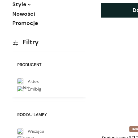
Style
D
Nowości
Promocje
Filtry
PRODUCENT
Aldex
Emibig
RODZAJ LAMPY
DA
Wisząca
Spot wiszący SELT