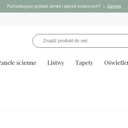
Potrzebujesz próbek lameli i paneli ściennych? →
Zamów
Panele ścienne
Listwy
Tapety
Oświetle