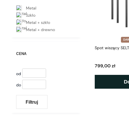
Metal
Szkło
Metal + szkło
Metal + drewno
DA
Spot wiszący SEL
CENA
799,00 zł
od
D
do
Filtruj