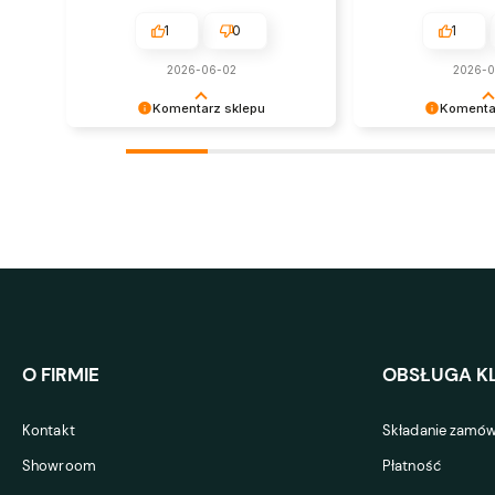
1
0
1
2026-06-02
2026-
Komentarz sklepu
Komenta
Bardzo dziękujemy za zaufanie i
Dziękujemy za opin
pozytywną opinię. Oby panele
na przyszłość :)
służyły jak najdłużej i niezmiennie
cieszyły oko. Pozdrawiamy :)
O FIRMIE
OBSŁUGA KL
Kontakt
Składanie zamów
Showroom
Płatność