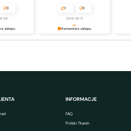
0
1
0
06-08
2026-05-11
rz sklepu
Komentarz sklepu
ię! Polecamy się
Dziękujemy za pozostawienie opinii
i uwag, przekażemy je
producentowi :) Oby sofa służyła jak
najdłużej. Pozdrawiamy!
IENTA
INFORMACJE
ień
FAQ
Próbki Tkanin