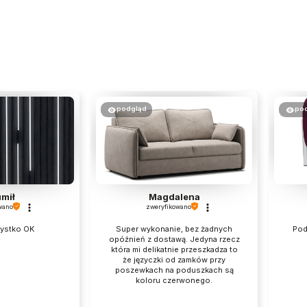
podgląd
po
mił
Magdalena
wano
zweryfikowano
zystko OK
Super wykonanie, bez żadnych
Pod
opóźnień z dostawą. Jedyna rzecz
która mi delikatnie przeszkadza to
że języczki od zamków przy
poszewkach na poduszkach są
koloru czerwonego.