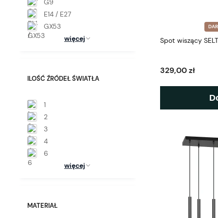
G9
E14 / E27
GX53
DA
więcej
Spot wiszący SEL
329,00 zł
ILOŚĆ ŹRÓDEŁ ŚWIATŁA
D
1
2
3
4
6
więcej
MATERIAŁ