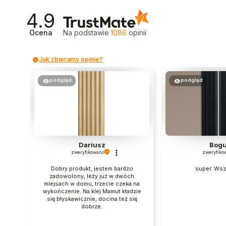
4.9
Ocena
Na podstawie
1086
opinii
Jak zbieramy opinie?
podgląd
podgląd
Dariusz
Bogu
zweryfikowano
zweryfiko
Dobry produkt, jestem bardzo
super. Ws
zadowolony, leży już w dwóch
miejsach w domu, trzecie czeka na
wykończenie. Na klej Mamut kładzie
się błyskawicznie, docina też się
dobrze.