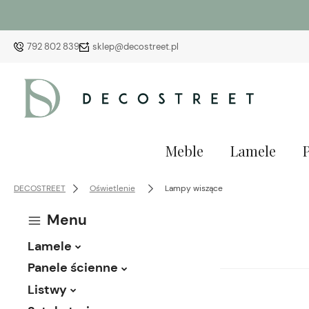
792 802 839
sklep@decostreet.pl
Meble
Lamele
DECOSTREET
Oświetlenie
Lampy wiszące
Menu
Lamele
Panele ścienne
Listwy