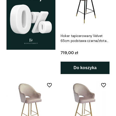
Hoker tapicerowany Velvet
65cm podstawa czarna/złota
metalowa
719,00 zł
Do koszyka
Do ulubionych
Do ulubio