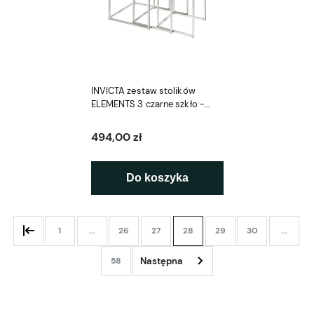
INVICTA zestaw stolików
ELEMENTS 3 czarne szkło -
imitacja marmuru
494,00 zł
Do koszyka
1
...
26
27
28
29
30
...
58