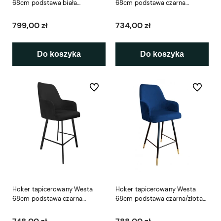
68cm podstawa biała
68cm podstawa czarna
metalowa profil
metalowa
799,00 zł
734,00 zł
Do koszyka
Do koszyka
Do ulubionych
Do ulubio
Hoker tapicerowany Westa
Hoker tapicerowany Westa
68cm podstawa czarna
68cm podstawa czarna/złota
metalowa profil
metalowa