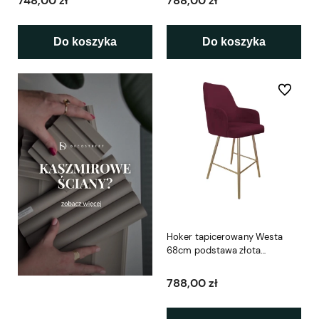
748,00 zł
788,00 zł
Do koszyka
Do koszyka
Do ulubio
Hoker tapicerowany Westa
68cm podstawa złota
metalowa
788,00 zł