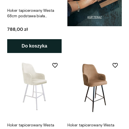
Hoker tapicerowany Westa
68cm podstawa biała
metalowa
788,00 zł
Do koszyka
Do ulubionych
Do ulubio
Hoker tapicerowany Westa
Hoker tapicerowany Westa