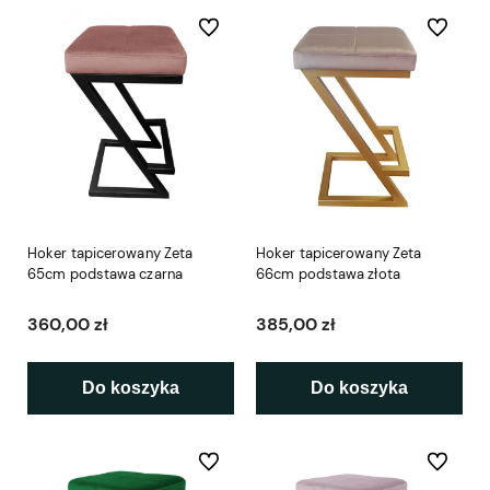
Do ulubionych
Do ulubio
Hoker tapicerowany Zeta
Hoker tapicerowany Zeta
65cm podstawa czarna
66cm podstawa złota
360,00 zł
385,00 zł
Do koszyka
Do koszyka
Do ulubionych
Do ulubio