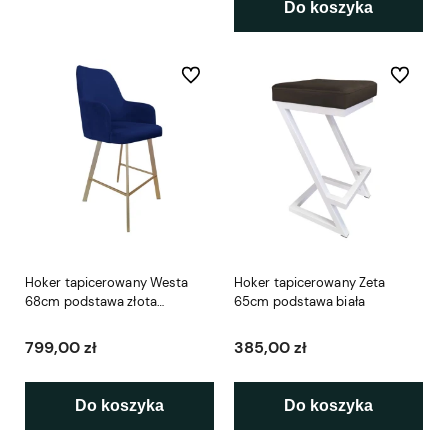
Do koszyka
Do ulubionych
Do ulubio
Hoker tapicerowany Westa
Hoker tapicerowany Zeta
68cm podstawa złota
65cm podstawa biała
metalowa profil
799,00 zł
385,00 zł
Do koszyka
Do koszyka