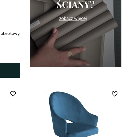
y obrotowy
Do ulubionych
Do ulubionych