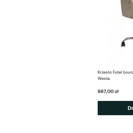
Krzesło Fotel biu
Westa
667,00 zł
D