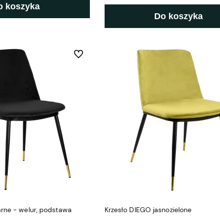
o koszyka
Do koszyka
Do ulubionych
rne - welur, podstawa
Krzesło DIEGO jasnozielone