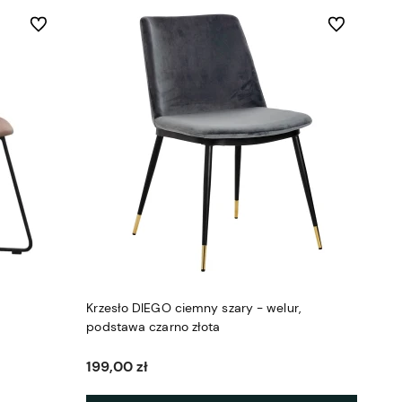
Do ulubionych
Do ulubionych
Krzesło DIEGO ciemny szary - welur,
podstawa czarno złota
199,00 zł