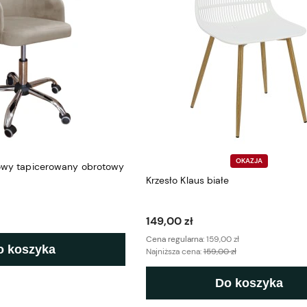
OKAZJA
rowy tapicerowany obrotowy
Krzesło Klaus białe
149,00 zł
Cena regularna:
159,00 zł
o koszyka
Najniższa cena:
159,00 zł
Do koszyka