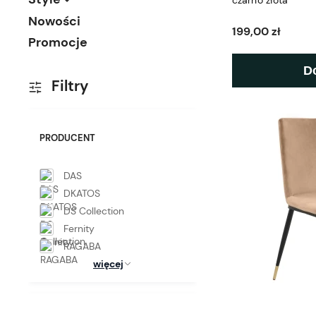
czarno złota
Nowości
199,00 zł
Promocje
D
Filtry
PRODUCENT
DAS
DKATOS
DS Collection
Fernity
RAGABA
więcej