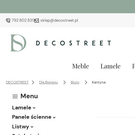
792 802 839
sklep@decostreet.pl
Meble
Lamele
DECOSTREET
Dla Biznesu
Biuro
Kantyna
Menu
Lamele
Panele ścienne
Listwy