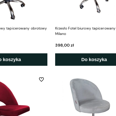
rowy tapicerowany obrotowy
Krzesło Fotel biurowy tapicerowan
Milano
398,00 zł
o koszyka
Do koszyka
Do ulubionych