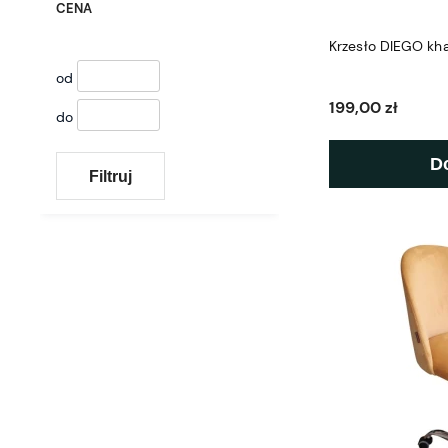
CENA
Krzesło DIEGO kha
od
199,00 zł
do
D
Filtruj