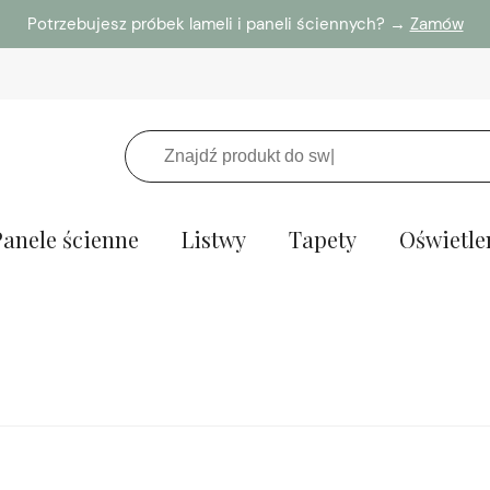
Potrzebujesz próbek lameli i paneli ściennych? →
Zamów
Panele ścienne
Listwy
Tapety
Oświetle