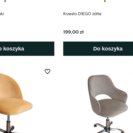
ki
Krzesło DIEGO żółte
199,00 zł
o koszyka
Do koszyka
Do ulubionych