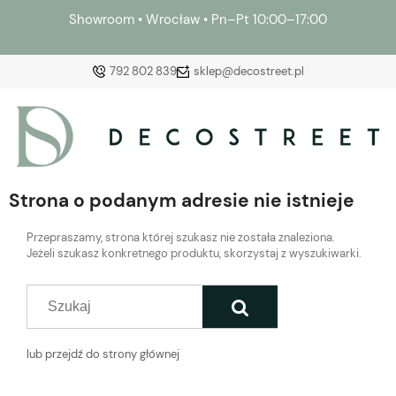
Showroom • Wrocław • Pn–Pt 10:00–17:00
792 802 839
sklep@decostreet.pl
Zaloguj się
Załóż konto
Strona o podanym adresie nie istnieje
Przepraszamy, strona której szukasz nie została znaleziona.
Jeżeli szukasz konkretnego produktu, skorzystaj z wyszukiwarki.
Wybierz coś dla siebie z naszej aktualnej oferty lub
zaloguj się, aby przywrócić dodane produkty do listy
z poprzedniej sesji.
lub przejdź do strony głównej