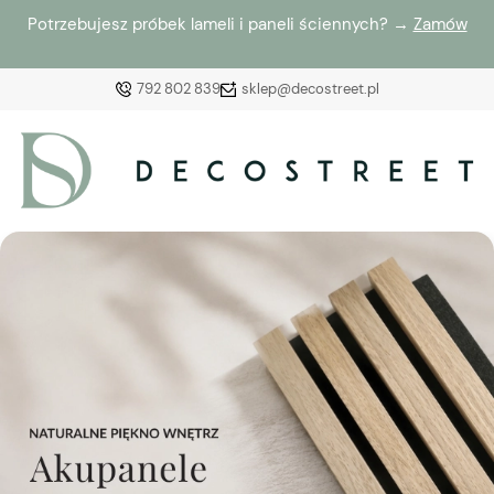
Potrzebujesz próbek lameli i paneli ściennych? →
Zamów
792 802 839
sklep@decostreet.pl
Zaloguj się
Załóż konto
Wybierz coś dla siebie z naszej aktualnej oferty lub
zaloguj się, aby przywrócić dodane produkty do listy
z poprzedniej sesji.