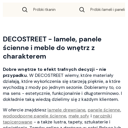
Próbki tkanin
Próbki lameli i paneli 
DECOSTREET - lamele, panele
ścienne i meble do wnętrz z
charakterem
Dobre wnętrze to efekt trafnych decyzji - nie
przypadku.
W DECOSTREET wiemy, które materiały
działają, które wykończenia się starzeją pięknie, a które
wychodzą z mody po jednym sezonie. Dobieramy to, co
ma sens - estetycznie, funkcjonalnie i długoterminowo. I
dokładnie taką wiedzą dzielimy się z każdym klientem.
W ofercie znajdziesz
lamele drewniane
,
panele ścienne
,
wodoodporne panele ścienne
,
małe sofy
i
narożniki
tapicerowane
- a także lustra, tapety, sztukaterie i
oświetlenie. Zamów online z dostawą w całej Polsce lub