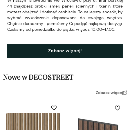
W naszym showroomie we Wrocławiu przy ul. Braniborskiej
44 znajdziesz próbki lameli, paneli ściennych i tkanin, które
możesz obejrzeć i dotknąć osobiście. To najlepszy sposób, by
wybrać wykończenie dopasowane do swojego wnętrza.
Chętnie doradzimy i pomożemy Ci podjąć najlepszą decyzję.
Czekamy od poniedziałku do piątku, w godz. 10:00–17:00.
Zobacz więcej!
Nowe w DECOSTREET
Zobacz więcej
Do ulubionych
Do ulubi