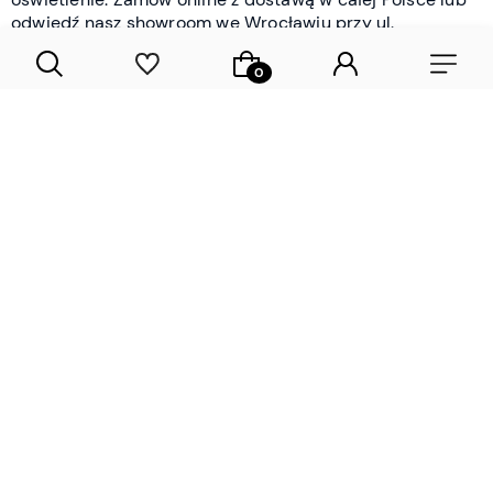
odwiedź nasz showroom we Wrocławiu przy ul.
Braniborskiej - i oceń jakość osobiście.
CZYTAJ WIĘCEJ
Lamele drewniane i panele ścienne
- wyposażenie wnętrz Wrocław |
DECOSTREET
Działamy od 2012 roku
Zamów próbkę
Sprawdzona jakość i obsługa
Sprawdź przed zakupe
Specjalizujemy się przede wszystkim w
lamelach
drewnianych
i
panelach ściennych
- produktach, które
w sposób przemyślany i trwały zmieniają charakter
każdego pomieszczenia. W ofercie znajdziesz klasyczne
lamele drewniane
w starannie dobranych kolorach i
wykończeniach oraz
wodoodporne lamele i panele
ścienne
- rozwiązanie sprawdzone w łazienkach i
kuchniach, gdzie estetyka musi iść w parze z
odpornością na wilgoć. Przed zakupem możesz zamówić
próbki materiałów, by ocenić fakturę i kolor w swoim