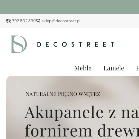
792 802 839
sklep@decostreet.pl
Meble
Lamele