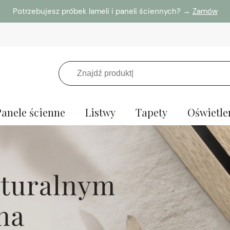
Potrzebujesz próbek lameli i paneli ściennych? →
Zamów
Panele ścienne
Listwy
Tapety
Oświetle