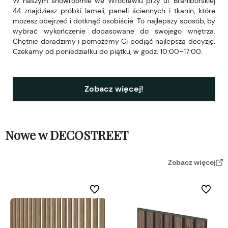
W naszym showroomie we Wrocławiu przy ul. Braniborskiej
44 znajdziesz próbki lameli, paneli ściennych i tkanin, które
możesz obejrzeć i dotknąć osobiście. To najlepszy sposób, by
wybrać wykończenie dopasowane do swojego wnętrza.
Chętnie doradzimy i pomożemy Ci podjąć najlepszą decyzję.
Czekamy od poniedziałku do piątku, w godz. 10:00–17:00.
Zobacz więcej!
Nowe w DECOSTREET
Zobacz więcej
Do ulubionych
Do ulubi