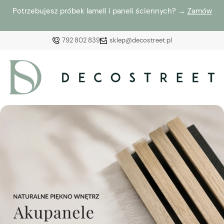
Potrzebujesz próbek lameli i paneli ściennych? →
Zamów
792 802 839
sklep@decostreet.pl
Zaloguj się
Załóż konto
Wybierz coś dla siebie z naszej aktualnej oferty lub
zaloguj się, aby przywrócić dodane produkty do listy
z poprzedniej sesji.