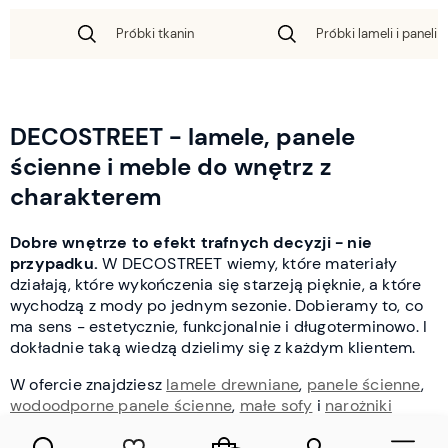
Próbki tkanin
Próbki lameli i paneli 
DECOSTREET - lamele, panele
ścienne i meble do wnętrz z
charakterem
Dobre wnętrze to efekt trafnych decyzji - nie
przypadku.
W DECOSTREET wiemy, które materiały
działają, które wykończenia się starzeją pięknie, a które
wychodzą z mody po jednym sezonie. Dobieramy to, co
ma sens - estetycznie, funkcjonalnie i długoterminowo. I
dokładnie taką wiedzą dzielimy się z każdym klientem.
W ofercie znajdziesz
lamele drewniane
,
panele ścienne
,
wodoodporne panele ścienne
,
małe sofy
i
narożniki
tapicerowane
- a także lustra, tapety, sztukaterie i
oświetlenie. Zamów online z dostawą w całej Polsce lub