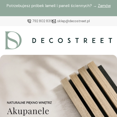
Potrzebujesz próbek lameli i paneli ściennych? →
Zamów
792 802 839
sklep@decostreet.pl
Zaloguj się
Załóż konto
Wybierz coś dla siebie z naszej aktualnej oferty lub
zaloguj się, aby przywrócić dodane produkty do listy
z poprzedniej sesji.