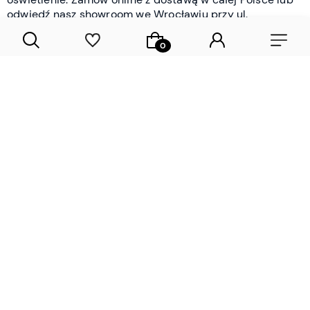
odwiedź nasz showroom we Wrocławiu przy ul.
Braniborskiej - i oceń jakość osobiście.
CZYTAJ WIĘCEJ
Lamele drewniane i panele ścienne
- wyposażenie wnętrz Wrocław |
DECOSTREET
Działamy od 2012 roku
Zamów próbkę
Sprawdzona jakość i obsługa
Sprawdź przed zakupe
Specjalizujemy się przede wszystkim w
lamelach
drewnianych
i
panelach ściennych
- produktach, które
w sposób przemyślany i trwały zmieniają charakter
każdego pomieszczenia. W ofercie znajdziesz klasyczne
lamele drewniane
w starannie dobranych kolorach i
wykończeniach oraz
wodoodporne lamele i panele
ścienne
- rozwiązanie sprawdzone w łazienkach i
kuchniach, gdzie estetyka musi iść w parze z
odpornością na wilgoć. Przed zakupem możesz zamówić
próbki materiałów, by ocenić fakturę i kolor w swoim