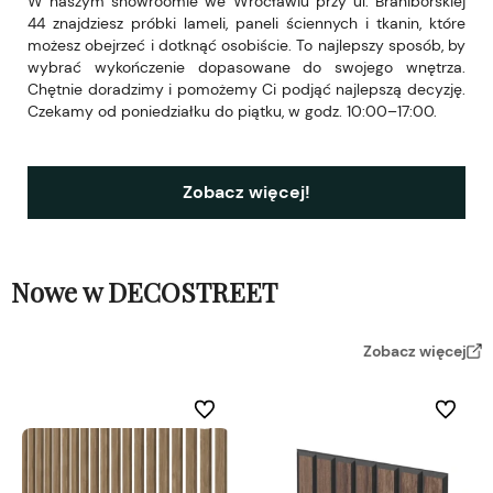
W naszym showroomie we Wrocławiu przy ul. Braniborskiej
44 znajdziesz próbki lameli, paneli ściennych i tkanin, które
możesz obejrzeć i dotknąć osobiście. To najlepszy sposób, by
wybrać wykończenie dopasowane do swojego wnętrza.
Chętnie doradzimy i pomożemy Ci podjąć najlepszą decyzję.
Czekamy od poniedziałku do piątku, w godz. 10:00–17:00.
Zobacz więcej!
Nowe w DECOSTREET
Zobacz więcej
Do ulubionych
Do ulubi