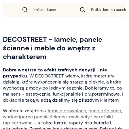
Próbki tkanin
Próbki lameli i paneli 
DECOSTREET - lamele, panele
ścienne i meble do wnętrz z
charakterem
Dobre wnętrze to efekt trafnych decyzji - nie
przypadku.
W DECOSTREET wiemy, które materiały
działają, które wykończenia się starzeją pięknie, a które
wychodzą z mody po jednym sezonie. Dobieramy to, co
ma sens - estetycznie, funkcjonalnie i długoterminowo. I
dokładnie taką wiedzą dzielimy się z każdym klientem.
W ofercie znajdziesz
lamele drewniane
,
panele ścienne
,
wodoodporne panele ścienne
,
małe sofy
i
narożniki
tapicerowane
- a także lustra, tapety, sztukaterie i
oświetlenie. Zamów online z dostawą w całej Polsce lub