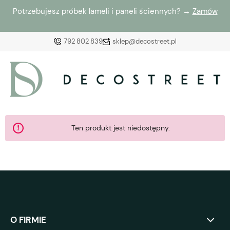
Potrzebujesz próbek lameli i paneli ściennych? →
Zamów
792 802 839
sklep@decostreet.pl
Zaloguj się
Załóż konto
Ten produkt jest niedostępny.
Wybierz coś dla siebie z naszej aktualnej oferty lub
zaloguj się, aby przywrócić dodane produkty do listy
z poprzedniej sesji.
O FIRMIE