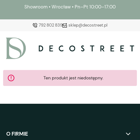
Showroom • Wrocław • Pn–Pt 10:00–17:00
792 802 839
sklep@decostreet.pl
Zaloguj się
Załóż konto
Ten produkt jest niedostępny.
Wybierz coś dla siebie z naszej aktualnej oferty lub
zaloguj się, aby przywrócić dodane produkty do listy
z poprzedniej sesji.
O FIRMIE