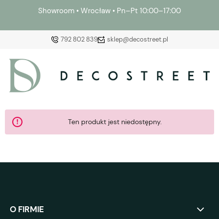
Showroom • Wrocław • Pn–Pt 10:00–17:00
792 802 839
sklep@decostreet.pl
Zaloguj się
Załóż konto
Ten produkt jest niedostępny.
Wybierz coś dla siebie z naszej aktualnej oferty lub
zaloguj się, aby przywrócić dodane produkty do listy
z poprzedniej sesji.
O FIRMIE