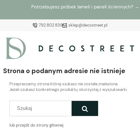
Potrzebujesz próbek lameli i paneli ściennych? →
Zamów
792 802 839
sklep@decostreet.pl
Zaloguj się
Załóż konto
Strona o podanym adresie nie istnieje
Przepraszamy, strona której szukasz nie została znaleziona.
Jeżeli szukasz konkretnego produktu, skorzystaj z wyszukiwarki.
Wybierz coś dla siebie z naszej aktualnej oferty lub
zaloguj się, aby przywrócić dodane produkty do listy
z poprzedniej sesji.
lub przejdź do strony głównej