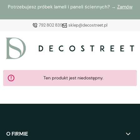
Potrzebujesz próbek lameli i paneli ściennych? →
Zamów
792 802 839
sklep@decostreet.pl
Zaloguj się
Załóż konto
Ten produkt jest niedostępny.
Wybierz coś dla siebie z naszej aktualnej oferty lub
zaloguj się, aby przywrócić dodane produkty do listy
z poprzedniej sesji.
O FIRMIE