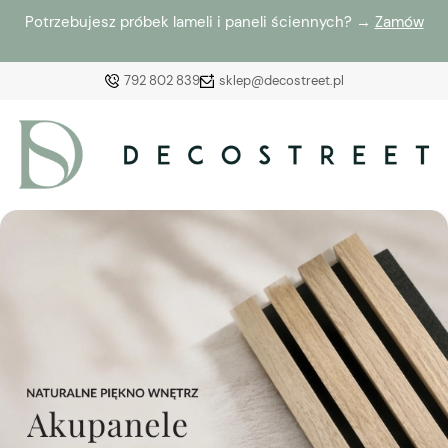
Potrzebujesz próbek lameli i paneli ściennych? →
Zamów
792 802 839
sklep@decostreet.pl
Zaloguj się
Załóż konto
Wybierz coś dla siebie z naszej aktualnej oferty lub
zaloguj się, aby przywrócić dodane produkty do listy
z poprzedniej sesji.