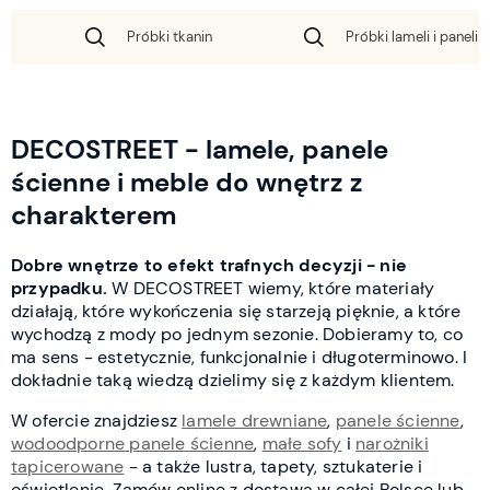
Próbki tkanin
Próbki lameli i paneli 
DECOSTREET - lamele, panele
ścienne i meble do wnętrz z
charakterem
Dobre wnętrze to efekt trafnych decyzji - nie
przypadku.
W DECOSTREET wiemy, które materiały
działają, które wykończenia się starzeją pięknie, a które
wychodzą z mody po jednym sezonie. Dobieramy to, co
ma sens - estetycznie, funkcjonalnie i długoterminowo. I
dokładnie taką wiedzą dzielimy się z każdym klientem.
W ofercie znajdziesz
lamele drewniane
,
panele ścienne
,
wodoodporne panele ścienne
,
małe sofy
i
narożniki
tapicerowane
- a także lustra, tapety, sztukaterie i
oświetlenie. Zamów online z dostawą w całej Polsce lub