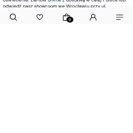
odwiedź nasz showroom we Wrocławiu przy ul.
Braniborskiej - i oceń jakość osobiście.
CZYTAJ WIĘCEJ
Lamele drewniane i panele ścienne
- wyposażenie wnętrz Wrocław |
DECOSTREET
Działamy od 2012 roku
Zamów próbkę
Sprawdzona jakość i obsługa
Sprawdź przed zakupe
Specjalizujemy się przede wszystkim w
lamelach
drewnianych
i
panelach ściennych
- produktach, które
w sposób przemyślany i trwały zmieniają charakter
każdego pomieszczenia. W ofercie znajdziesz klasyczne
lamele drewniane
w starannie dobranych kolorach i
wykończeniach oraz
wodoodporne lamele i panele
ścienne
- rozwiązanie sprawdzone w łazienkach i
kuchniach, gdzie estetyka musi iść w parze z
odpornością na wilgoć. Przed zakupem możesz zamówić
próbki materiałów, by ocenić fakturę i kolor w swoim