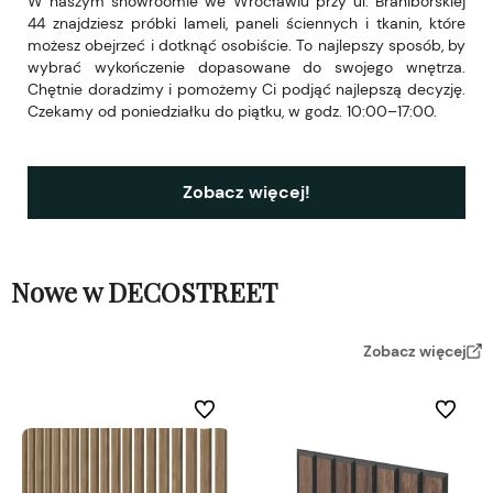
W naszym showroomie we Wrocławiu przy ul. Braniborskiej
44 znajdziesz próbki lameli, paneli ściennych i tkanin, które
możesz obejrzeć i dotknąć osobiście. To najlepszy sposób, by
wybrać wykończenie dopasowane do swojego wnętrza.
Chętnie doradzimy i pomożemy Ci podjąć najlepszą decyzję.
Czekamy od poniedziałku do piątku, w godz. 10:00–17:00.
Zobacz więcej!
Nowe w DECOSTREET
Zobacz więcej
Do ulubionych
Do ulubi