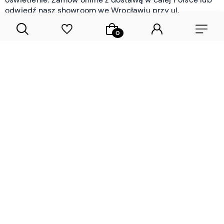
odwiedź nasz showroom we Wrocławiu przy ul.
Braniborskiej - i oceń jakość osobiście.
CZYTAJ WIĘCEJ
Lamele drewniane i panele ścienne
- wyposażenie wnętrz Wrocław |
DECOSTREET
Działamy od 2012 roku
Zamów próbkę
Sprawdzona jakość i obsługa
Sprawdź przed zakupe
Specjalizujemy się przede wszystkim w
lamelach
drewnianych
i
panelach ściennych
- produktach, które
w sposób przemyślany i trwały zmieniają charakter
każdego pomieszczenia. W ofercie znajdziesz klasyczne
lamele drewniane
w starannie dobranych kolorach i
wykończeniach oraz
wodoodporne lamele i panele
ścienne
- rozwiązanie sprawdzone w łazienkach i
kuchniach, gdzie estetyka musi iść w parze z
odpornością na wilgoć. Przed zakupem możesz zamówić
próbki materiałów, by ocenić fakturę i kolor w swoim