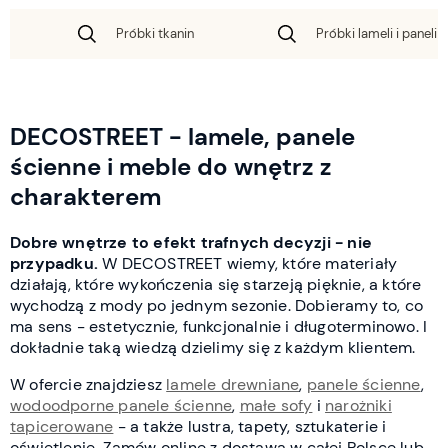
Próbki tkanin
Próbki lameli i paneli 
DECOSTREET - lamele, panele
ścienne i meble do wnętrz z
charakterem
Dobre wnętrze to efekt trafnych decyzji - nie
przypadku.
W DECOSTREET wiemy, które materiały
działają, które wykończenia się starzeją pięknie, a które
wychodzą z mody po jednym sezonie. Dobieramy to, co
ma sens - estetycznie, funkcjonalnie i długoterminowo. I
dokładnie taką wiedzą dzielimy się z każdym klientem.
W ofercie znajdziesz
lamele drewniane
,
panele ścienne
,
wodoodporne panele ścienne
,
małe sofy
i
narożniki
tapicerowane
- a także lustra, tapety, sztukaterie i
oświetlenie. Zamów online z dostawą w całej Polsce lub