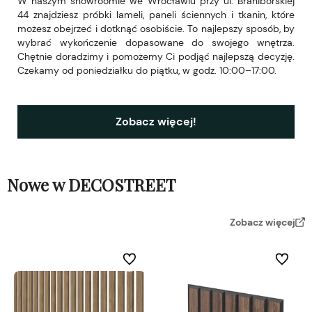
W naszym showroomie we Wrocławiu przy ul. Braniborskiej
44 znajdziesz próbki lameli, paneli ściennych i tkanin, które
możesz obejrzeć i dotknąć osobiście. To najlepszy sposób, by
wybrać wykończenie dopasowane do swojego wnętrza.
Chętnie doradzimy i pomożemy Ci podjąć najlepszą decyzję.
Czekamy od poniedziałku do piątku, w godz. 10:00–17:00.
Zobacz więcej!
Nowe w DECOSTREET
Zobacz więcej
Do ulubionych
Do ulubi