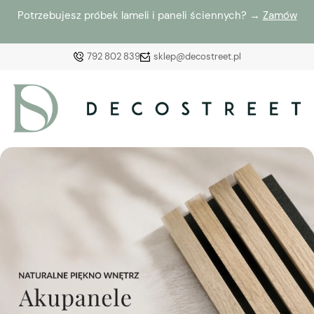
Potrzebujesz próbek lameli i paneli ściennych? →
Zamów
792 802 839
sklep@decostreet.pl
Zaloguj się
Załóż konto
Wybierz coś dla siebie z naszej aktualnej oferty lub
zaloguj się, aby przywrócić dodane produkty do listy
z poprzedniej sesji.