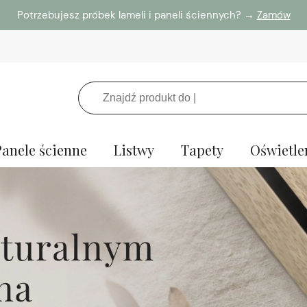
Potrzebujesz próbek lameli i paneli ściennych? →
Zamów
Panele ścienne
Listwy
Tapety
Oświetle