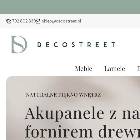
792 802 839
sklep@decostreet.pl
Meble
Lamele