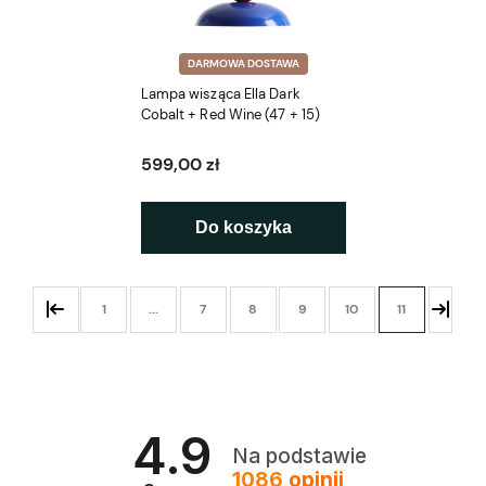
DARMOWA DOSTAWA
Lampa wisząca Ella Dark
Cobalt + Red Wine (47 + 15)
599,00 zł
Do koszyka
1
...
7
8
9
10
11
4.9
Na podstawie
1086
opinii