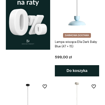
DARMOWA DOSTAWA
Lampa wisząca Ella Dark Baby
Blue (47 + 15)
599,00 zł
Do koszyka
Do ulubionych
Do ulubio