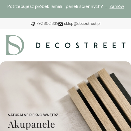
Potrzebujesz próbek lameli i paneli ściennych? →
Zamów
792 802 839
sklep@decostreet.pl
Zaloguj się
Załóż konto
Wybierz coś dla siebie z naszej aktualnej oferty lub
zaloguj się, aby przywrócić dodane produkty do listy
z poprzedniej sesji.