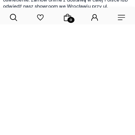
odwiedź nasz showroom we Wrocławiu przy ul.
Braniborskiej - i oceń jakość osobiście.
CZYTAJ WIĘCEJ
Lamele drewniane i panele ścienne
- wyposażenie wnętrz Wrocław |
DECOSTREET
Działamy od 2012 roku
Zamów próbkę
Sprawdzona jakość i obsługa
Sprawdź przed zakupe
Specjalizujemy się przede wszystkim w
lamelach
drewnianych
i
panelach ściennych
- produktach, które
w sposób przemyślany i trwały zmieniają charakter
każdego pomieszczenia. W ofercie znajdziesz klasyczne
lamele drewniane
w starannie dobranych kolorach i
wykończeniach oraz
wodoodporne lamele i panele
ścienne
- rozwiązanie sprawdzone w łazienkach i
kuchniach, gdzie estetyka musi iść w parze z
odpornością na wilgoć. Przed zakupem możesz zamówić
próbki materiałów, by ocenić fakturę i kolor w swoim