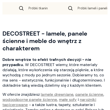
Próbki tkanin
Próbki lameli i paneli 
DECOSTREET - lamele, panele
ścienne i meble do wnętrz z
charakterem
Dobre wnętrze to efekt trafnych decyzji - nie
przypadku.
W DECOSTREET wiemy, które materiały
działają, które wykończenia się starzeją pięknie, a które
wychodzą z mody po jednym sezonie. Dobieramy to, co
ma sens - estetycznie, funkcjonalnie i długoterminowo. I
dokładnie taką wiedzą dzielimy się z każdym klientem.
W ofercie znajdziesz
lamele drewniane
,
panele ścienne
,
wodoodporne panele ścienne
,
małe sofy
i
narożniki
tapicerowane
- a także lustra, tapety, sztukaterie i
oświetlenie. Zamów online z dostawą w całej Polsce lub