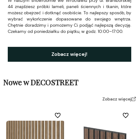
W naszym showroomie we Wrocławiu przy ul. Braniborskiej
44 znajdziesz próbki lameli, paneli ściennych i tkanin, które
możesz obejrzeć i dotknąć osobiście. To najlepszy sposób, by
wybrać wykończenie dopasowane do swojego wnętrza.
Chętnie doradzimy i pomożemy Ci podjąć najlepszą decyzję.
Czekamy od poniedziałku do piątku, w godz. 10:00–17:00.
Zobacz więcej!
Nowe w DECOSTREET
Zobacz więcej
Do ulubionych
Do ulubi