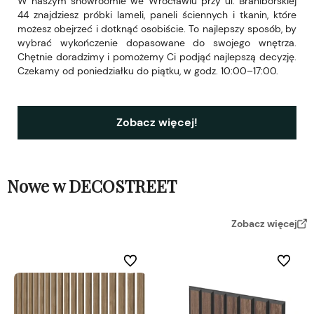
W naszym showroomie we Wrocławiu przy ul. Braniborskiej
44 znajdziesz próbki lameli, paneli ściennych i tkanin, które
możesz obejrzeć i dotknąć osobiście. To najlepszy sposób, by
wybrać wykończenie dopasowane do swojego wnętrza.
Chętnie doradzimy i pomożemy Ci podjąć najlepszą decyzję.
Czekamy od poniedziałku do piątku, w godz. 10:00–17:00.
Zobacz więcej!
Nowe w DECOSTREET
Zobacz więcej
Do ulubionych
Do ulubi