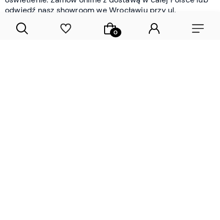
odwiedź nasz showroom we Wrocławiu przy ul.
Braniborskiej - i oceń jakość osobiście.
CZYTAJ WIĘCEJ
Lamele drewniane i panele ścienne
- wyposażenie wnętrz Wrocław |
DECOSTREET
Działamy od 2012 roku
Zamów próbkę
Sprawdzona jakość i obsługa
Sprawdź przed zakupe
Specjalizujemy się przede wszystkim w
lamelach
drewnianych
i
panelach ściennych
- produktach, które
w sposób przemyślany i trwały zmieniają charakter
każdego pomieszczenia. W ofercie znajdziesz klasyczne
lamele drewniane
w starannie dobranych kolorach i
wykończeniach oraz
wodoodporne lamele i panele
ścienne
- rozwiązanie sprawdzone w łazienkach i
kuchniach, gdzie estetyka musi iść w parze z
odpornością na wilgoć. Przed zakupem możesz zamówić
próbki materiałów, by ocenić fakturę i kolor w swoim