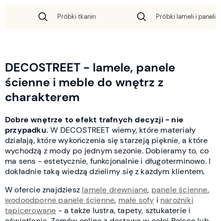
Próbki tkanin
Próbki lameli i paneli 
DECOSTREET - lamele, panele
ścienne i meble do wnętrz z
charakterem
Dobre wnętrze to efekt trafnych decyzji - nie
przypadku.
W DECOSTREET wiemy, które materiały
działają, które wykończenia się starzeją pięknie, a które
wychodzą z mody po jednym sezonie. Dobieramy to, co
ma sens - estetycznie, funkcjonalnie i długoterminowo. I
dokładnie taką wiedzą dzielimy się z każdym klientem.
W ofercie znajdziesz
lamele drewniane
,
panele ścienne
,
wodoodporne panele ścienne
,
małe sofy
i
narożniki
tapicerowane
- a także lustra, tapety, sztukaterie i
oświetlenie. Zamów online z dostawą w całej Polsce lub