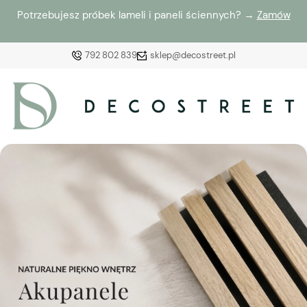
Potrzebujesz próbek lameli i paneli ściennych? →
Zamów
792 802 839
sklep@decostreet.pl
Zaloguj się
Załóż konto
Wybierz coś dla siebie z naszej aktualnej oferty lub
zaloguj się, aby przywrócić dodane produkty do listy
z poprzedniej sesji.