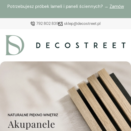
Potrzebujesz próbek lameli i paneli ściennych? →
Zamów
792 802 839
sklep@decostreet.pl
Zaloguj się
Załóż konto
Wybierz coś dla siebie z naszej aktualnej oferty lub
zaloguj się, aby przywrócić dodane produkty do listy
z poprzedniej sesji.