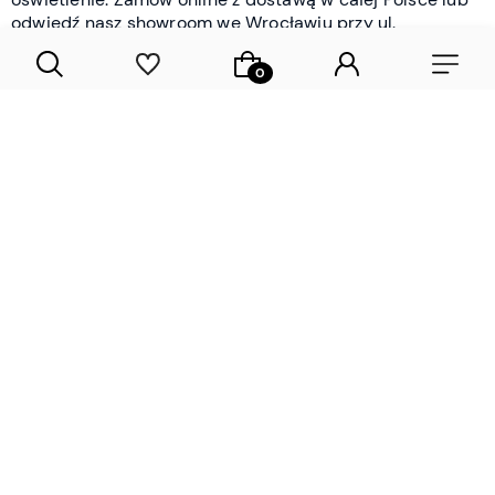
odwiedź nasz showroom we Wrocławiu przy ul.
Braniborskiej - i oceń jakość osobiście.
CZYTAJ WIĘCEJ
Lamele drewniane i panele ścienne
- wyposażenie wnętrz Wrocław |
DECOSTREET
Działamy od 2012 roku
Zamów próbkę
Sprawdzona jakość i obsługa
Sprawdź przed zakupe
Specjalizujemy się przede wszystkim w
lamelach
drewnianych
i
panelach ściennych
- produktach, które
w sposób przemyślany i trwały zmieniają charakter
każdego pomieszczenia. W ofercie znajdziesz klasyczne
lamele drewniane
w starannie dobranych kolorach i
wykończeniach oraz
wodoodporne lamele i panele
ścienne
- rozwiązanie sprawdzone w łazienkach i
kuchniach, gdzie estetyka musi iść w parze z
odpornością na wilgoć. Przed zakupem możesz zamówić
próbki materiałów, by ocenić fakturę i kolor w swoim