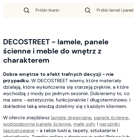
Próbki tkanin
Próbki lameli i paneli 
DECOSTREET - lamele, panele
ścienne i meble do wnętrz z
charakterem
Dobre wnętrze to efekt trafnych decyzji - nie
przypadku.
W DECOSTREET wiemy, które materiały
działają, które wykończenia się starzeją pięknie, a które
wychodzą z mody po jednym sezonie. Dobieramy to, co
ma sens - estetycznie, funkcjonalnie i długoterminowo. I
dokładnie taką wiedzą dzielimy się z każdym klientem.
W ofercie znajdziesz
lamele drewniane
,
panele ścienne
,
wodoodporne panele ścienne
,
małe sofy
i
narożniki
tapicerowane
- a także lustra, tapety, sztukaterie i
oświetlenie. Zamów online z dostawą w całej Polsce lub