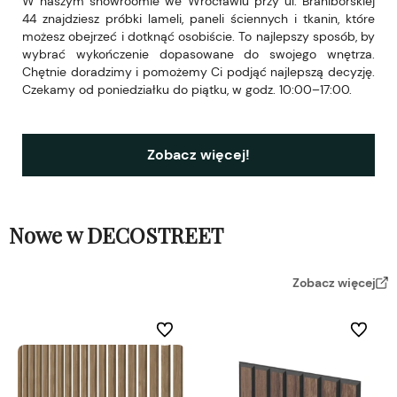
W naszym showroomie we Wrocławiu przy ul. Braniborskiej
44 znajdziesz próbki lameli, paneli ściennych i tkanin, które
możesz obejrzeć i dotknąć osobiście. To najlepszy sposób, by
wybrać wykończenie dopasowane do swojego wnętrza.
Chętnie doradzimy i pomożemy Ci podjąć najlepszą decyzję.
Czekamy od poniedziałku do piątku, w godz. 10:00–17:00.
Zobacz więcej!
Nowe w DECOSTREET
Zobacz więcej
Do ulubionych
Do ulubi