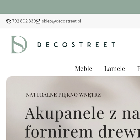
792 802 839
sklep@decostreet.pl
Meble
Lamele