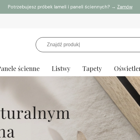
Potrzebujesz próbek lameli i paneli ściennych? →
Zamów
Panele ścienne
Listwy
Tapety
Oświetle