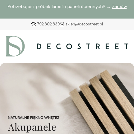
Potrzebujesz próbek lameli i paneli ściennych? →
Zamów
792 802 839
sklep@decostreet.pl
Zaloguj się
Załóż konto
Wybierz coś dla siebie z naszej aktualnej oferty lub
zaloguj się, aby przywrócić dodane produkty do listy
z poprzedniej sesji.