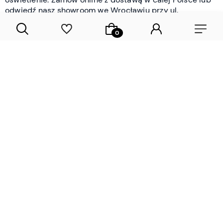
odwiedź nasz showroom we Wrocławiu przy ul.
Braniborskiej - i oceń jakość osobiście.
CZYTAJ WIĘCEJ
Lamele drewniane i panele ścienne
- wyposażenie wnętrz Wrocław |
DECOSTREET
Działamy od 2012 roku
Zamów próbkę
Sprawdzona jakość i obsługa
Sprawdź przed zakupe
Specjalizujemy się przede wszystkim w
lamelach
drewnianych
i
panelach ściennych
- produktach, które
w sposób przemyślany i trwały zmieniają charakter
każdego pomieszczenia. W ofercie znajdziesz klasyczne
lamele drewniane
w starannie dobranych kolorach i
wykończeniach oraz
wodoodporne lamele i panele
ścienne
- rozwiązanie sprawdzone w łazienkach i
kuchniach, gdzie estetyka musi iść w parze z
odpornością na wilgoć. Przed zakupem możesz zamówić
próbki materiałów, by ocenić fakturę i kolor w swoim