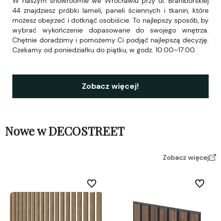
W naszym showroomie we Wrocławiu przy ul. Braniborskiej
44 znajdziesz próbki lameli, paneli ściennych i tkanin, które
możesz obejrzeć i dotknąć osobiście. To najlepszy sposób, by
wybrać wykończenie dopasowane do swojego wnętrza.
Chętnie doradzimy i pomożemy Ci podjąć najlepszą decyzję.
Czekamy od poniedziałku do piątku, w godz. 10:00–17:00.
Zobacz więcej!
Nowe w DECOSTREET
Zobacz więcej
Do ulubionych
Do ulubi