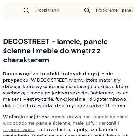
Próbki tkanin
Próbki lameli i paneli 
DECOSTREET - lamele, panele
ścienne i meble do wnętrz z
charakterem
Dobre wnętrze to efekt trafnych decyzji - nie
przypadku.
W DECOSTREET wiemy, które materiały
działają, które wykończenia się starzeją pięknie, a które
wychodzą z mody po jednym sezonie. Dobieramy to, co
ma sens - estetycznie, funkcjonalnie i długoterminowo. I
dokładnie taką wiedzą dzielimy się z każdym klientem.
W ofercie znajdziesz
lamele drewniane
,
panele ścienne
,
wodoodporne panele ścienne
,
małe sofy
i
narożniki
tapicerowane
- a także lustra, tapety, sztukaterie i
oświetlenie. Zamów online z dostawą w całej Polsce lub