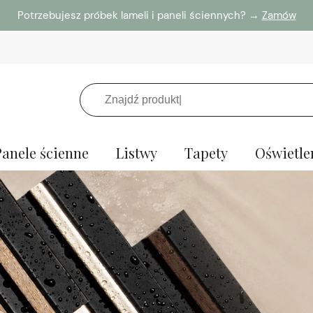
Potrzebujesz próbek lameli i paneli ściennych? →
Zamów
Panele ścienne
Listwy
Tapety
Oświetle