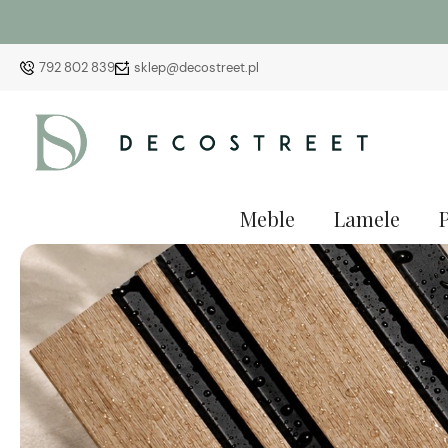
792 802 839
sklep@decostreet.pl
Meble
Lamele