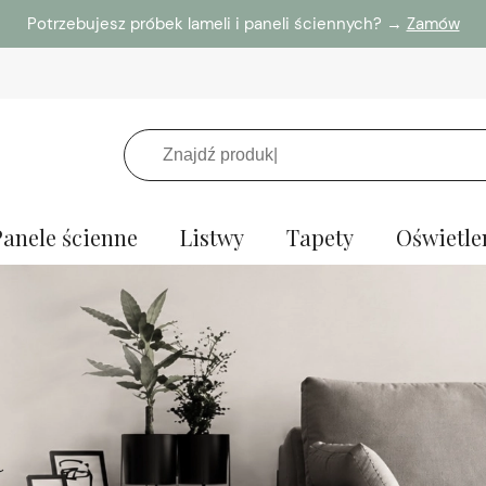
Potrzebujesz próbek lameli i paneli ściennych? →
Zamów
Panele ścienne
Listwy
Tapety
Oświetle