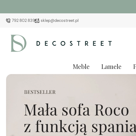
792 802 839
sklep@decostreet.pl
Meble
Lamele