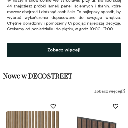
W naszym showroomie we Wrocławiu przy ul. Braniborskiej
44 znajdziesz próbki lameli, paneli ściennych i tkanin, które
możesz obejrzeć i dotknąć osobiście. To najlepszy sposób, by
wybrać wykończenie dopasowane do swojego wnętrza.
Chętnie doradzimy i pomożemy Ci podjąć najlepszą decyzję.
Czekamy od poniedziałku do piątku, w godz. 10:00–17:00.
Zobacz więcej!
Nowe w DECOSTREET
Zobacz więcej
Do ulubionych
Do ulubi