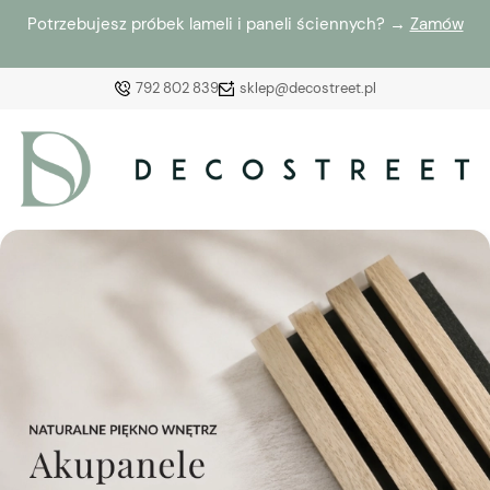
Potrzebujesz próbek lameli i paneli ściennych? →
Zamów
792 802 839
sklep@decostreet.pl
Zaloguj się
Załóż konto
Wybierz coś dla siebie z naszej aktualnej oferty lub
zaloguj się, aby przywrócić dodane produkty do listy
z poprzedniej sesji.