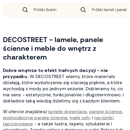
Próbki tkanin
Próbki lameli i paneli 
DECOSTREET - lamele, panele
ścienne i meble do wnętrz z
charakterem
Dobre wnętrze to efekt trafnych decyzji - nie
przypadku.
W DECOSTREET wiemy, które materiały
działają, które wykończenia się starzeją pięknie, a które
wychodzą z mody po jednym sezonie. Dobieramy to, co
ma sens - estetycznie, funkcjonalnie i długoterminowo. I
dokładnie taką wiedzą dzielimy się z każdym klientem.
W ofercie znajdziesz
lamele drewniane
,
panele ścienne
,
wodoodporne panele ścienne
,
małe sofy
i
narożniki
tapicerowane
- a także lustra, tapety, sztukaterie i
oświetlenie. Zamów online z dostawą w całej Polsce lub