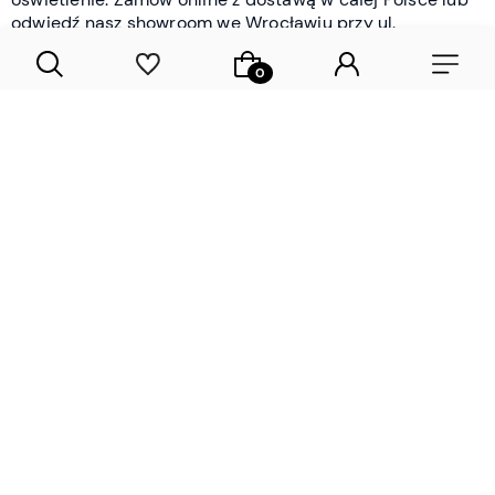
odwiedź nasz showroom we Wrocławiu przy ul.
Braniborskiej - i oceń jakość osobiście.
CZYTAJ WIĘCEJ
Lamele drewniane i panele ścienne
- wyposażenie wnętrz Wrocław |
DECOSTREET
Działamy od 2012 roku
Zamów próbkę
Sprawdzona jakość i obsługa
Sprawdź przed zakupe
Specjalizujemy się przede wszystkim w
lamelach
drewnianych
i
panelach ściennych
- produktach, które
w sposób przemyślany i trwały zmieniają charakter
każdego pomieszczenia. W ofercie znajdziesz klasyczne
lamele drewniane
w starannie dobranych kolorach i
wykończeniach oraz
wodoodporne lamele i panele
ścienne
- rozwiązanie sprawdzone w łazienkach i
kuchniach, gdzie estetyka musi iść w parze z
odpornością na wilgoć. Przed zakupem możesz zamówić
próbki materiałów, by ocenić fakturę i kolor w swoim