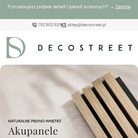
Potrzebujesz próbek lameli i paneli ściennych? →
Zamów
792 802 839
sklep@decostreet.pl
Zaloguj się
Załóż konto
Wybierz coś dla siebie z naszej aktualnej oferty lub
zaloguj się, aby przywrócić dodane produkty do listy
z poprzedniej sesji.