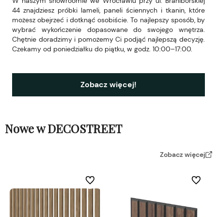
W naszym showroomie we Wrocławiu przy ul. Braniborskiej
44 znajdziesz próbki lameli, paneli ściennych i tkanin, które
możesz obejrzeć i dotknąć osobiście. To najlepszy sposób, by
wybrać wykończenie dopasowane do swojego wnętrza.
Chętnie doradzimy i pomożemy Ci podjąć najlepszą decyzję.
Czekamy od poniedziałku do piątku, w godz. 10:00–17:00.
Zobacz więcej!
Nowe w DECOSTREET
Zobacz więcej
Do ulubionych
Do ulubi