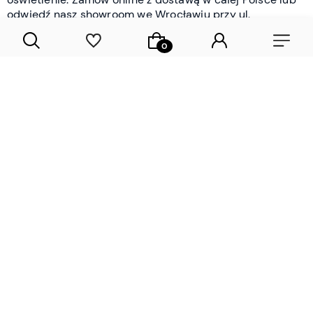
odwiedź nasz showroom we Wrocławiu przy ul.
Braniborskiej - i oceń jakość osobiście.
CZYTAJ WIĘCEJ
Lamele drewniane i panele ścienne
- wyposażenie wnętrz Wrocław |
DECOSTREET
Działamy od 2012 roku
Zamów próbkę
Sprawdzona jakość i obsługa
Sprawdź przed zakupe
Specjalizujemy się przede wszystkim w
lamelach
drewnianych
i
panelach ściennych
- produktach, które
w sposób przemyślany i trwały zmieniają charakter
każdego pomieszczenia. W ofercie znajdziesz klasyczne
lamele drewniane
w starannie dobranych kolorach i
wykończeniach oraz
wodoodporne lamele i panele
ścienne
- rozwiązanie sprawdzone w łazienkach i
kuchniach, gdzie estetyka musi iść w parze z
odpornością na wilgoć. Przed zakupem możesz zamówić
próbki materiałów, by ocenić fakturę i kolor w swoim