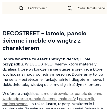
Próbki tkanin
Próbki lameli i paneli 
DECOSTREET - lamele, panele
ścienne i meble do wnętrz z
charakterem
Dobre wnętrze to efekt trafnych decyzji - nie
przypadku.
W DECOSTREET wiemy, które materiały
działają, które wykończenia się starzeją pięknie, a które
wychodzą z mody po jednym sezonie. Dobieramy to, co
ma sens - estetycznie, funkcjonalnie i długoterminowo. I
dokładnie taką wiedzą dzielimy się z każdym klientem.
W ofercie znajdziesz
lamele drewniane
,
panele ścienne
,
wodoodporne panele ścienne
,
małe sofy
i
narożniki
tapicerowane
- a także lustra, tapety, sztukaterie i
oświetlenie. Zamów online z dostawą w całej Polsce lub