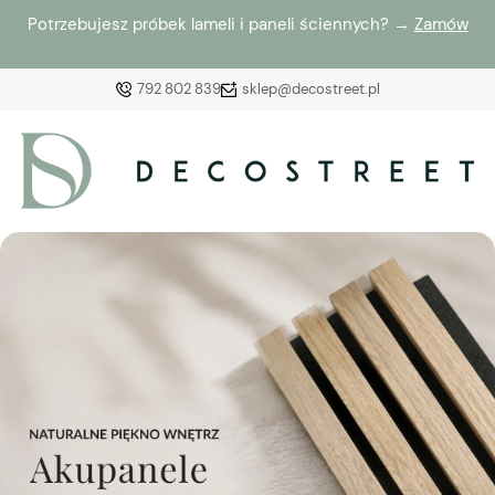
Potrzebujesz próbek lameli i paneli ściennych? →
Zamów
792 802 839
sklep@decostreet.pl
Zaloguj się
Załóż konto
Wybierz coś dla siebie z naszej aktualnej oferty lub
zaloguj się, aby przywrócić dodane produkty do listy
z poprzedniej sesji.