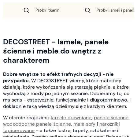
Próbki tkanin
Próbki lameli i paneli 
DECOSTREET - lamele, panele
ścienne i meble do wnętrz z
charakterem
Dobre wnętrze to efekt trafnych decyzji - nie
przypadku.
W DECOSTREET wiemy, które materiały
działają, które wykończenia się starzeją pięknie, a które
wychodzą z mody po jednym sezonie. Dobieramy to, co
ma sens - estetycznie, funkcjonalnie i długoterminowo. I
dokładnie taką wiedzą dzielimy się z każdym klientem.
W ofercie znajdziesz
lamele drewniane
,
panele ścienne
,
wodoodporne panele ścienne
,
małe sofy
i
narożniki
tapicerowane
- a także lustra, tapety, sztukaterie i
oświetlenie. Zamów online z dostawą w całej Polsce lub