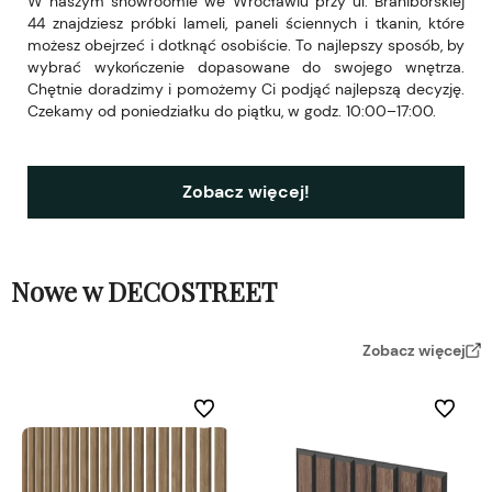
W naszym showroomie we Wrocławiu przy ul. Braniborskiej
44 znajdziesz próbki lameli, paneli ściennych i tkanin, które
możesz obejrzeć i dotknąć osobiście. To najlepszy sposób, by
wybrać wykończenie dopasowane do swojego wnętrza.
Chętnie doradzimy i pomożemy Ci podjąć najlepszą decyzję.
Czekamy od poniedziałku do piątku, w godz. 10:00–17:00.
Zobacz więcej!
Nowe w DECOSTREET
Zobacz więcej
Do ulubionych
Do ulubi