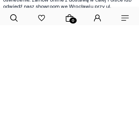
odwiedź nasz showroom we Wrocławiu przy ul.
Braniborskiej - i oceń jakość osobiście.
CZYTAJ WIĘCEJ
Lamele drewniane i panele ścienne
- wyposażenie wnętrz Wrocław |
DECOSTREET
Działamy od 2012 roku
Zamów próbkę
Sprawdzona jakość i obsługa
Sprawdź przed zakupe
Specjalizujemy się przede wszystkim w
lamelach
drewnianych
i
panelach ściennych
- produktach, które
w sposób przemyślany i trwały zmieniają charakter
każdego pomieszczenia. W ofercie znajdziesz klasyczne
lamele drewniane
w starannie dobranych kolorach i
wykończeniach oraz
wodoodporne lamele i panele
ścienne
- rozwiązanie sprawdzone w łazienkach i
kuchniach, gdzie estetyka musi iść w parze z
odpornością na wilgoć. Przed zakupem możesz zamówić
próbki materiałów, by ocenić fakturę i kolor w swoim