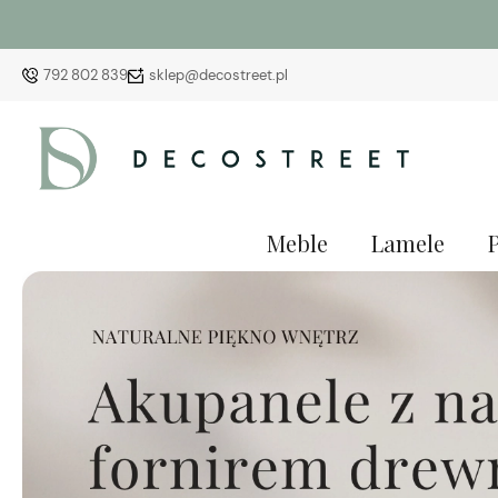
792 802 839
sklep@decostreet.pl
Meble
Lamele