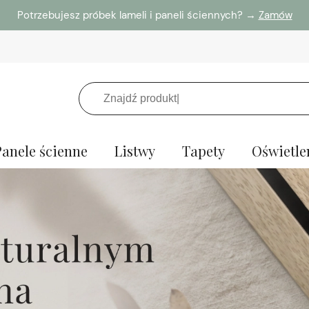
Potrzebujesz próbek lameli i paneli ściennych? →
Zamów
Panele ścienne
Listwy
Tapety
Oświetle