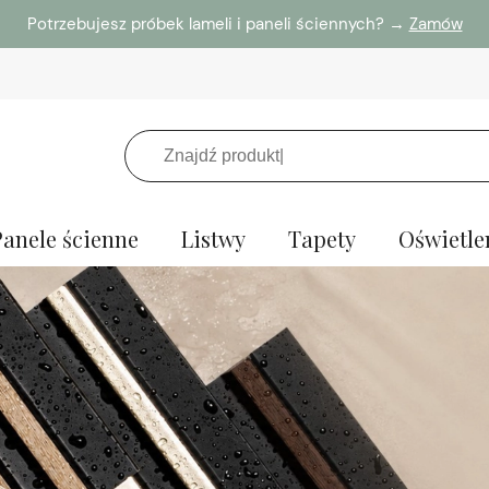
Potrzebujesz próbek lameli i paneli ściennych? →
Zamów
Panele ścienne
Listwy
Tapety
Oświetle