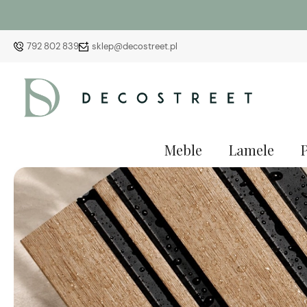
792 802 839
sklep@decostreet.pl
Meble
Lamele