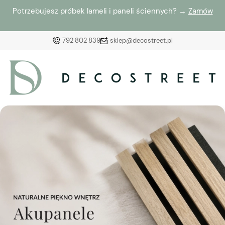
Potrzebujesz próbek lameli i paneli ściennych? →
Zamów
792 802 839
sklep@decostreet.pl
Zaloguj się
Załóż konto
Wybierz coś dla siebie z naszej aktualnej oferty lub
zaloguj się, aby przywrócić dodane produkty do listy
z poprzedniej sesji.