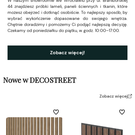
W naszym showroomie we Wrocławiu przy ul. Braniborskiej
44 znajdziesz próbki lameli, paneli ściennych i tkanin, które
możesz obejrzeć i dotknąć osobiście. To najlepszy sposób, by
wybrać wykończenie dopasowane do swojego wnętrza.
Chętnie doradzimy i pomożemy Ci podjąć najlepszą decyzję.
Czekamy od poniedziałku do piątku, w godz. 10:00–17:00.
Zobacz więcej!
Nowe w DECOSTREET
Zobacz więcej
Do ulubionych
Do ulubi