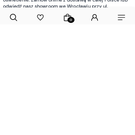
odwiedź nasz showroom we Wrocławiu przy ul.
Braniborskiej - i oceń jakość osobiście.
CZYTAJ WIĘCEJ
Lamele drewniane i panele ścienne
- wyposażenie wnętrz Wrocław |
DECOSTREET
Działamy od 2012 roku
Zamów próbkę
Sprawdzona jakość i obsługa
Sprawdź przed zakupe
Specjalizujemy się przede wszystkim w
lamelach
drewnianych
i
panelach ściennych
- produktach, które
w sposób przemyślany i trwały zmieniają charakter
każdego pomieszczenia. W ofercie znajdziesz klasyczne
lamele drewniane
w starannie dobranych kolorach i
wykończeniach oraz
wodoodporne lamele i panele
ścienne
- rozwiązanie sprawdzone w łazienkach i
kuchniach, gdzie estetyka musi iść w parze z
odpornością na wilgoć. Przed zakupem możesz zamówić
próbki materiałów, by ocenić fakturę i kolor w swoim