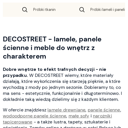
Próbki tkanin
Próbki lameli i paneli 
DECOSTREET - lamele, panele
ścienne i meble do wnętrz z
charakterem
Dobre wnętrze to efekt trafnych decyzji - nie
przypadku.
W DECOSTREET wiemy, które materiały
działają, które wykończenia się starzeją pięknie, a które
wychodzą z mody po jednym sezonie. Dobieramy to, co
ma sens - estetycznie, funkcjonalnie i długoterminowo. I
dokładnie taką wiedzą dzielimy się z każdym klientem.
W ofercie znajdziesz
lamele drewniane
,
panele ścienne
,
wodoodporne panele ścienne
,
małe sofy
i
narożniki
tapicerowane
- a także lustra, tapety, sztukaterie i
oświetlenie. Zamów online z dostawą w całej Polsce lub