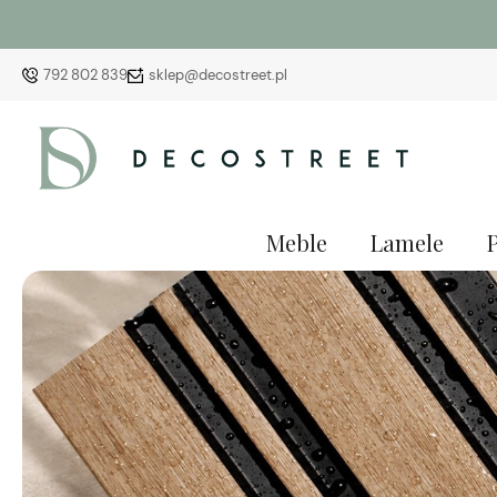
792 802 839
sklep@decostreet.pl
Meble
Lamele