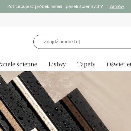
Potrzebujesz próbek lameli i paneli ściennych? →
Zamów
Panele ścienne
Listwy
Tapety
Oświetle