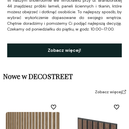
W naszym showroomie we Wrocławiu przy ul. Braniborskiej
44 znajdziesz próbki lameli, paneli ściennych i tkanin, które
możesz obejrzeć i dotknąć osobiście. To najlepszy sposób, by
wybrać wykończenie dopasowane do swojego wnętrza.
Chętnie doradzimy i pomożemy Ci podjąć najlepszą decyzję.
Czekamy od poniedziałku do piątku, w godz. 10:00–17:00.
Zobacz więcej!
Nowe w DECOSTREET
Zobacz więcej
Do ulubionych
Do ulubi