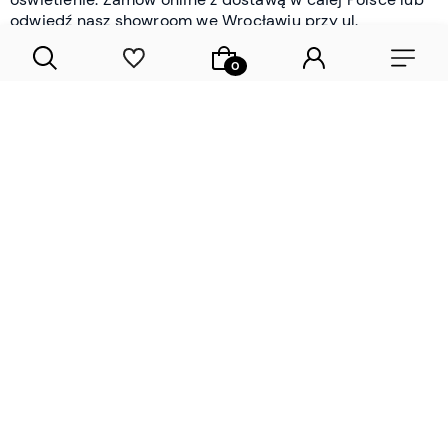
odwiedź nasz showroom we Wrocławiu przy ul.
Braniborskiej - i oceń jakość osobiście.
CZYTAJ WIĘCEJ
Lamele drewniane i panele ścienne
- wyposażenie wnętrz Wrocław |
DECOSTREET
Działamy od 2012 roku
Zamów próbkę
Sprawdzona jakość i obsługa
Sprawdź przed zakupe
Specjalizujemy się przede wszystkim w
lamelach
drewnianych
i
panelach ściennych
- produktach, które
w sposób przemyślany i trwały zmieniają charakter
każdego pomieszczenia. W ofercie znajdziesz klasyczne
lamele drewniane
w starannie dobranych kolorach i
wykończeniach oraz
wodoodporne lamele i panele
ścienne
- rozwiązanie sprawdzone w łazienkach i
kuchniach, gdzie estetyka musi iść w parze z
odpornością na wilgoć. Przed zakupem możesz zamówić
próbki materiałów, by ocenić fakturę i kolor w swoim