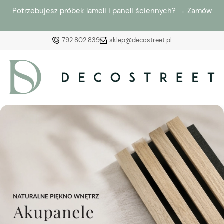
Potrzebujesz próbek lameli i paneli ściennych? →
Zamów
792 802 839
sklep@decostreet.pl
Zaloguj się
Załóż konto
Wybierz coś dla siebie z naszej aktualnej oferty lub
zaloguj się, aby przywrócić dodane produkty do listy
z poprzedniej sesji.