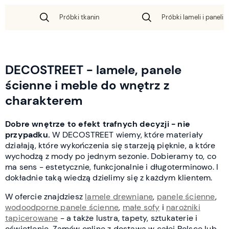
Próbki tkanin
Próbki lameli i paneli 
DECOSTREET - lamele, panele
ścienne i meble do wnętrz z
charakterem
Dobre wnętrze to efekt trafnych decyzji - nie
przypadku.
W DECOSTREET wiemy, które materiały
działają, które wykończenia się starzeją pięknie, a które
wychodzą z mody po jednym sezonie. Dobieramy to, co
ma sens - estetycznie, funkcjonalnie i długoterminowo. I
dokładnie taką wiedzą dzielimy się z każdym klientem.
W ofercie znajdziesz
lamele drewniane
,
panele ścienne
,
wodoodporne panele ścienne
,
małe sofy
i
narożniki
tapicerowane
- a także lustra, tapety, sztukaterie i
oświetlenie. Zamów online z dostawą w całej Polsce lub