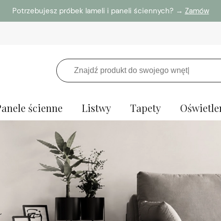
Potrzebujesz próbek lameli i paneli ściennych? →
Zamów
Panele ścienne
Listwy
Tapety
Oświetle