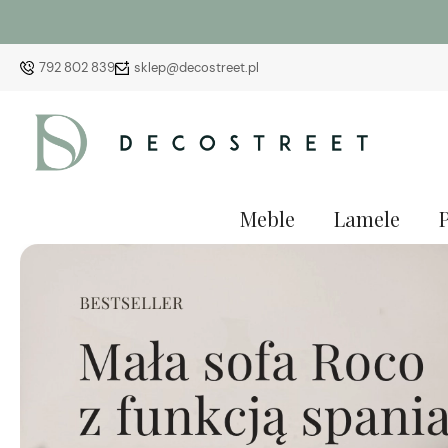
792 802 839
sklep@decostreet.pl
Meble
Lamele