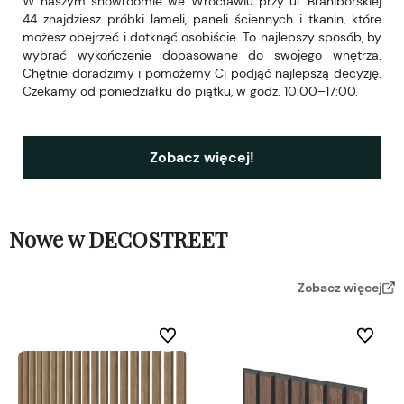
W naszym showroomie we Wrocławiu przy ul. Braniborskiej
44 znajdziesz próbki lameli, paneli ściennych i tkanin, które
możesz obejrzeć i dotknąć osobiście. To najlepszy sposób, by
wybrać wykończenie dopasowane do swojego wnętrza.
Chętnie doradzimy i pomożemy Ci podjąć najlepszą decyzję.
Czekamy od poniedziałku do piątku, w godz. 10:00–17:00.
Zobacz więcej!
Nowe w DECOSTREET
Zobacz więcej
Do ulubionych
Do ulubi