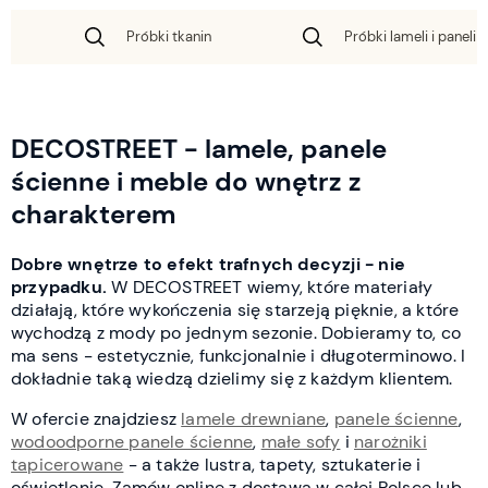
Próbki tkanin
Próbki lameli i paneli 
DECOSTREET - lamele, panele
ścienne i meble do wnętrz z
charakterem
Dobre wnętrze to efekt trafnych decyzji - nie
przypadku.
W DECOSTREET wiemy, które materiały
działają, które wykończenia się starzeją pięknie, a które
wychodzą z mody po jednym sezonie. Dobieramy to, co
ma sens - estetycznie, funkcjonalnie i długoterminowo. I
dokładnie taką wiedzą dzielimy się z każdym klientem.
W ofercie znajdziesz
lamele drewniane
,
panele ścienne
,
wodoodporne panele ścienne
,
małe sofy
i
narożniki
tapicerowane
- a także lustra, tapety, sztukaterie i
oświetlenie. Zamów online z dostawą w całej Polsce lub