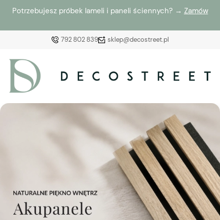
Potrzebujesz próbek lameli i paneli ściennych? →
Zamów
792 802 839
sklep@decostreet.pl
Zaloguj się
Załóż konto
Wybierz coś dla siebie z naszej aktualnej oferty lub
zaloguj się, aby przywrócić dodane produkty do listy
z poprzedniej sesji.