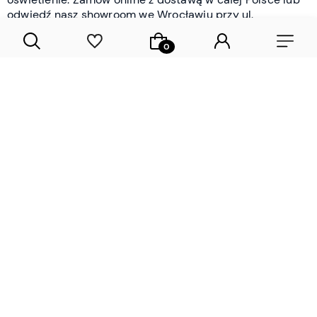
odwiedź nasz showroom we Wrocławiu przy ul.
Braniborskiej - i oceń jakość osobiście.
CZYTAJ WIĘCEJ
Lamele drewniane i panele ścienne
- wyposażenie wnętrz Wrocław |
DECOSTREET
Działamy od 2012 roku
Zamów próbkę
Sprawdzona jakość i obsługa
Sprawdź przed zakupe
Specjalizujemy się przede wszystkim w
lamelach
drewnianych
i
panelach ściennych
- produktach, które
w sposób przemyślany i trwały zmieniają charakter
każdego pomieszczenia. W ofercie znajdziesz klasyczne
lamele drewniane
w starannie dobranych kolorach i
wykończeniach oraz
wodoodporne lamele i panele
ścienne
- rozwiązanie sprawdzone w łazienkach i
kuchniach, gdzie estetyka musi iść w parze z
odpornością na wilgoć. Przed zakupem możesz zamówić
próbki materiałów, by ocenić fakturę i kolor w swoim